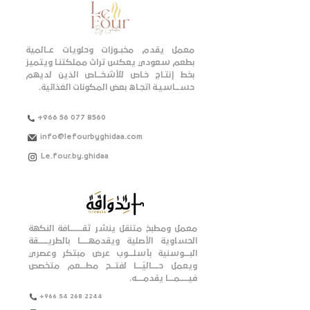
معمل يقدم مخبــوزات وحلويات عــالمية
بطعم سعودي يعكس تراث مملكتنـا ويتميز
بخط إنتـاج خـاص للأشخـــاص الذين لديهم
حســـاسيـة اتجـاه بعض المكونات الغذائية.
+966 56 077 8560
info@lefourbyghidaa.com
Le.four.by.ghidaa
معمل ومطبخ متنقل ينشر ثقـــــــــافة النكهة
الحساوية الأصلية ويقدمهــــــا بالطريـــــــقة
البــــوسنية بأسلــــوب عرض مبتكر وعصري
ويعمل حـــــاليًــــا لفتـــح مطــــعم متخصص
فيــــــمــــا يقدمـــــه.
+966 54 268 2244