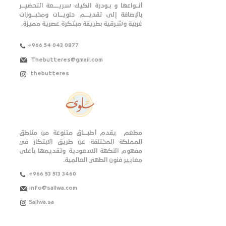
أنـــواعها و بــودرة الكيك سريـــــعة التحضيـــر
بالإضافة إلى تقديــــم حلويـــات ومخبــــوزات
غربية وشرقية بطريقة مبتكرة عصرية مميزة.
+966 54 043 0877
Thebutteres@gmail.com
thebutteres
مطعم يقدم أطبــــاق متنوعة من مناطق
المملكة المختلفة عن طريق الابتكار في
مفهوم النكهة السعودية وتقديمها بأعلى
معايير فنون الطهي العالمية.
+966 53 513 3460
info@sallwa.com
Sallwa.sa