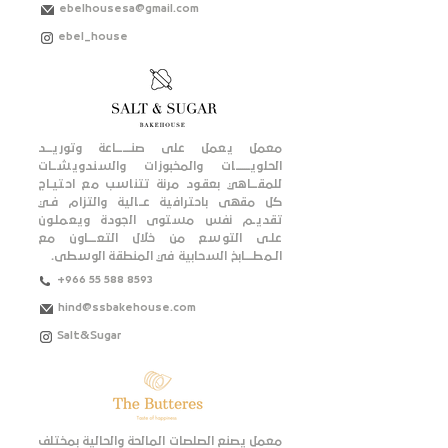
ebelhousesa@gmail.com
ebel_house
معمل يعمل على صنـــــــاعة وتوريـــد
الحلويـــــــات والمخبوزات والسندويشــات
للمقـــاهي بعقـود مرنة تتناسب مع احتيـاج
كل مقهى باحترافية عــالية والتزام فـي
تقديـم نفس مستوى الجودة ويعملـون
علـى التوسع من خلال التعــــاون مع
الـمطــــابخ السحابية في المنطقة الوسطى.
+966 55 588 8593
hind@ssbakehouse.com
Salt&Sugar
معمل يصنع الصلصات المالحة والحالية بمختلف