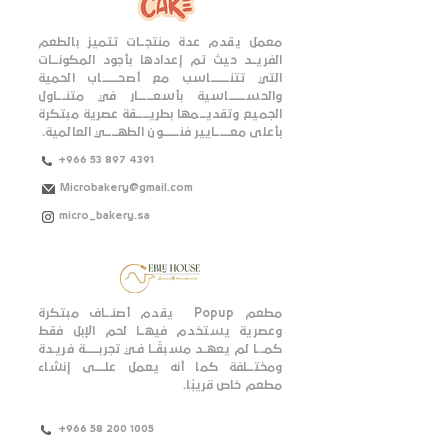
معمل يقدم عدة منتجــات تتميز بالطعم
الفريــد حيث تم إعدادها بأجود المكونـــات
التي تتنـــــــــاسب مع أصحــــــــاب الحمية
والحســــــــاسية بأسعـــــــار في متنــــاول
الجميع وتقديـــمها بطريــــــقة عصرية مبتكرة
بأعلى معـــــــايير فنــــــــون الطهــــــي العالمية.
+966 53 897 4391
Microbakery@gmail.com
micro_bakery.sa
مطعم Popup يقدم أصنـــاف مبتكرة
وعصرية يستخدم فيهــا لحم الإبل فقط
كمـــا لم يعهــد مسبقًــا فـي تجربـــــــة فريـدة
ومختـــلفة كما أنه يعمل علـــــى إنشاء
مطعم خاص قريبًا.
+966 58 200 1005