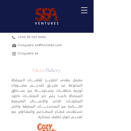
+966 55 390 0656
Cozycake.sa@hotmail.com
Cozycake.sa
معمل يهدف لتعزيــــز ثقافـــــــات المملكة
المتنوعة عن طريــــق تقديـــــم مخبـــــوزات
أوربية بنكهـــــات مستوحــــــاة من منـــــاطق
المملكة كمـــا يتم خبز المنتجــــات بأجود
المكونـــات الخام والخمــــــــائر الطبيعية
الخـــــــالية من المحسنـــــــــات المصنعة والتي
تستهدف قطــاع المطــــاعم والمقـاهي مع
تقديـم حلول تغليف مبتكرة.