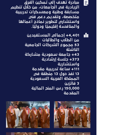
مبادرة تهدف إلى تمكين الفرق
الريادية في الجامعات، من خلال تنظيم
مسابقة وطنية ومعسكرات تدريبية
متخصصة، وتقديم دعم فني
واستشاري لتطوير نماذج أعمالها
والمنافسة إقليميًا ودوليًا.
4,401+ إجمالي المستفيدين
من الطلاب والطالبات
53 مجموع الشركات الجامعية
الناشئة
43+ جامعة سعودية مشاركة
373+ جلسة إرشادية
واستشارية
111+ ساعة تدريبية مقدمة
13 نفذ حول 13 منطقة في
المملكة العربية السعودية
3 فائزين
150,000 ر.س المنح المالية
المقدمة