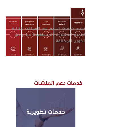
ماذا تقدم تكوين؟
برامج تدريبية قصيرة
ستوديو
خلق مفاهيم مبتكرة
معسكرات إنشاء
برامج تدريبية قصيرة
في تطوير خدمة
الشركات الناشئة
Concept Creation
المطاعم والمقاهي
في فنون الطهي
وتجربة العميل
Company Builder
للمطاعم والمقاهي
نقدم خدمات الدعم في المجالات التالية
لجميع المنشآت المستفيدة من برامج
تكوين المختلفة
برامج تدريبية قصيرة
دورات تدريبية قصيرة
ستوديو لتمكين وتطوير
بناء وتطوير المفاهيم
ريادة الأعمال
يختبر فيها الطهاة
لنشر الوعي بأهمية خلق
رواد الأعمال من الطهاة
التي تعكس تجارب مختلفة
وفنون الطهي
تقديم طعامهم المعد
تجارب فريدة تعكس مفهوم
من خلال تزويدهم بالأدوات
خصيصًا للحصول
كل كيان ضمن القطاع
وأحدث التقنيات
في ثلاث مسارات مختلفة
في ثلاث مسارات مختلفة
على الملاحظات والاقتراحات
تبدأ من كيفية الترحيب بالعملاء
لإنشاء مشروع مبتكر في
المطاعم والمأكولات
المطاعم والمأكولات
لتطوير الوصفات والمهارات
وخدمتهم والتفاعل معهم
قطاع المأكولات والمشروبات
المخابز والحلويات
المخابز والحلويات
التقديمية على أيدي خبراء
إلى لحظة مغادرتهم المكان
من قبل خبراء
المقاهي والمشروبات
المقاهي والمشروبات
وأساتذة من الطهاة
ومستشارين متخصصين
خدمات دعم المنشآت
خدمات تطويرية