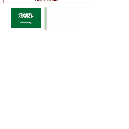
يركز تكوين على خلق الفرص وبناء
القدرات وتزويد رواد الأعمال بالأدوات
المناسبة التي تلزمهم لبدء أعمالهم
وتنمية نشاطاتهم التجارية، حيث أنَّ
مهمتنا هي تسريع عجلة نجاح رواد
الأعمال من الطهاة والشغوفين بهذا
القطاع.
سعيًا مِنَّا لتحقيق رؤية المملكة العربية
السعودية 2030 وذلك عن طريق التركيز
على بناء العقلية الريادية وتطوير
المهارات اللازمة لجعل الحلول نماذج حية
يُمكن أن تختبر على أرض الواقع
للمساهمة في خلق الوظائف ودعم