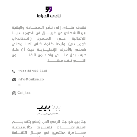
تهدف كـــــــاي إلى نشر السعـــــادة والبهجة
بين الأشخـاص عن طريـــــــــق فن الكوميــــديـــــا
الارتجالية علــى المـسرح (الستاند-اب
كوميـــدي). وأيضًا كـلمة كــاي لهـــا معنـى
ضمنــي بالأحـرف الإنـجليـــــزيـــة حيث أن كـــل
حـرف يدل عــلــــــــى واحــد من الــفنـــــــــــــــــــــون
التــــــــــي نـــقــدمــهـــــــــــــا.
+966 55 988 7335
info@caiksa.co
m
Cai_ksa
بيت بييـ هو بيت للرقص الحر، يُعني بتقديـــــــــــم
استعراضـــــــــــــــــات تعبيـــــرية كلاسيكيـــة
معـــــــــاصرة مختصين في مجــــــال الثقــــــافة