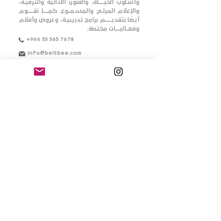
وأسلوب الحيـــــاة، والفنون الأدائية والترفيـه،
والإعلام المرئـي والمسمــوع. كمـــــا نقــــــوم
أيضًا بتقديــــــم برامج تدريبيـة، وعروض وأفلام
وفعــاليــــات مختصة.
+966 55 565 7678
info@beitbee.com
Bilalallaf.bee
شركة متخصصة في صنـــــــاعة العروض
الاستعـــــراضية بطرق عـــــــالمية للمسرح
السعــــــــــــودي، حيث نهتم فــــي أدق
التفـــــاصيـــــل والدمج بين الفنـــــون الغربية
والثقــافة السعــــــــــــودية باستخدام تقنيـــــات
عـــــالية الجودة مثل الهولوجرام، تقنية ثلاثية
الأبعاد، والشـــــاشــــــــات الاستعــــراضية.
+966 59 455 5848
info@hawanaksa.com
Hawanaksa