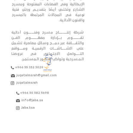
الإيطالية وفي الفضاءات المفتوحة ومسرح
الشارع وتختص أيضًا بتقديـم ورش فنية
نوعية فـي المجالات المرتبطة بالمسرح
والفنون الأدائية.
شركة إنتــــــــــــاج مسرح وفنــــــــــون أدائية
تقــــــــــــوم بــــإدارة مفهـــــــــــوم الفـــن
والثقــــــافة عبر دمــــج وسائل معاصرة تشمل
على الشــــــاشــــات الرقميــة ومــــــواقع
التـــــــواصل الاجتماعي فـي عروضنـا
الـمـسرحية وتواكب التطــور الـمستمـر.
+966 55 352 5029
juqatalmsrah@gmail.com
juqatalmsrah
+966 50 582 5698
info@jaba.sa
Jaba.ksa