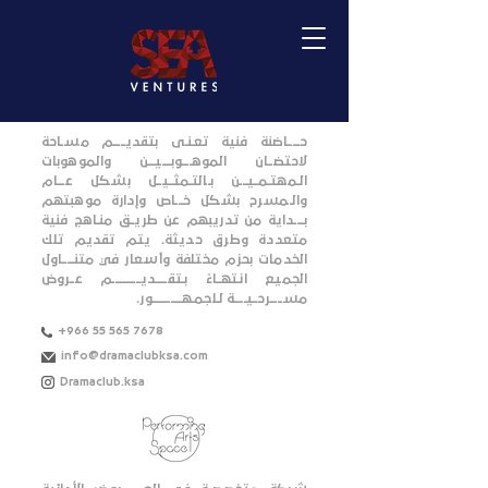
حـــــاضنة فنية تعـنـى بتقديـــــم مسـاحة
لاحتضــان الموهــــوبــــيـــن والموهوبات
الـمهتـمــيـــن بـالتـمثــيــل بشكل عـــام
والـمسرح بشكل خـــاص وإدارة موهبتهم
بــــداية من تدريبهم عن طريــق منـاهج فنية
متعددة وطرق حديثة. يتم تقديم تلك
الخدمات بحزم مختلفة وأسعار في متنـــــاول
الجميع انـتهــاءً بـتقـــــديــــــــــــم عــروض
مســـــرحــيـــــة لـلجمـهـــــــــــــور.
+966 55 565 7678
info@dramaclubksa.com
Dramaclub.ksa