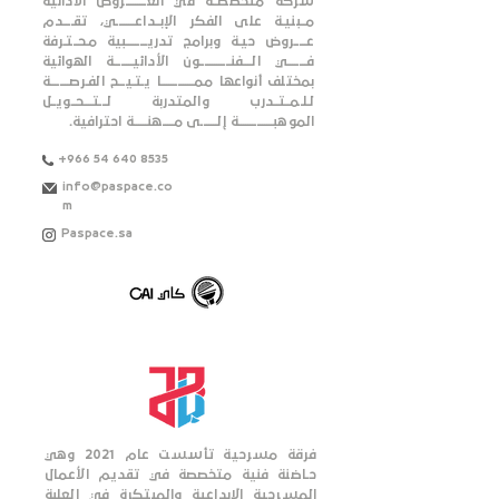
شركة متخصصــة في العـــــــــروض الأدائية
مــبنيـة على الفكر الإبــداعــــــــي، تقــــدم
عـــــروض حيـة وبرامج تدريـــــــــبية مـحــتـرفة
فــــــــي الــــفنـــــــــــــون الأدائيــــــــة الهوائية
بمختلف أنواعها ممــــــــــــــا يـتـيـــح الفـرصــــــــة
لـلـمــتــدرب والمتدربة لـــتــــحــويــل
الموهبـــــــــــــــة إلـــــــى مـــــهنــــــة احترافية.
+966 54 640 8535
info@paspace.co
m
Paspace.sa
فرقة مسرحية تأسست عام 2021 وهي
حـاضنة فنية متخصصة في تقديم الأعمال
المسرحية الإبداعية والمبتكرة في العلبة